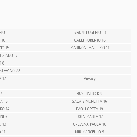
IO 13
SIRONI EUGENIO 13
 16
GALLI ROBERTO 16
IO 15
MARINONI MAURIZIO 11
IZIANO 17
R 8
STEFANO 22
 17
Privacy
14
BUSI PATRICK 9
A 16
SALA SIMONETTA 16
TRO 14
PAOLI GRETA 19
NI 6
ROTA MARTA 17
O 13
CREVENA PAOLA 16
 11
MIR MARCELLO 9