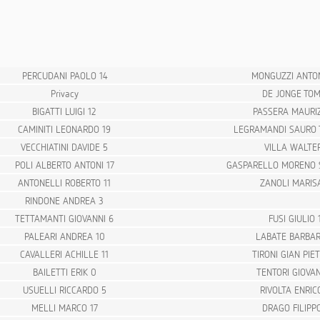
PERCUDANI PAOLO 14
MONGUZZI ANTON
Privacy
DE JONGE TOM
BIGATTI LUIGI 12
PASSERA MAURIZ
CAMINITI LEONARDO 19
LEGRAMANDI SAURO T
VECCHIATINI DAVIDE 5
VILLA WALTE
POLI ALBERTO ANTONI 17
GASPARELLO MORENO 
ANTONELLI ROBERTO 11
ZANOLI MARISA
RINDONE ANDREA 3
TETTAMANTI GIOVANNI 6
FUSI GIULIO 
PALEARI ANDREA 10
LABATE BARBAR
CAVALLERI ACHILLE 11
TIRONI GIAN PIE
BAILETTI ERIK 0
TENTORI GIOVAN
USUELLI RICCARDO 5
RIVOLTA ENRIC
MELLI MARCO 17
DRAGO FILIPPO