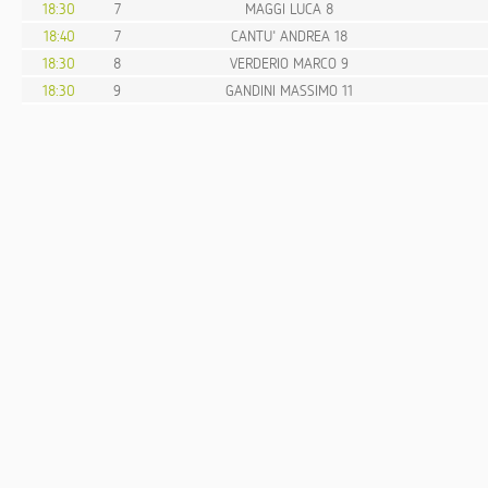
18:30
7
MAGGI LUCA 8
18:40
7
CANTU' ANDREA 18
18:30
8
VERDERIO MARCO 9
18:30
9
GANDINI MASSIMO 11