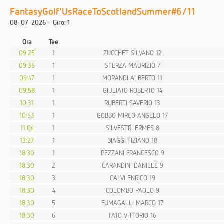
FantasyGolf'UsRaceToScotlandSummer#6/11
08-07-2026 - Giro: 1
Ora
Tee
09:25
1
ZUCCHET SILVANO 12
09:36
1
STERZA MAURIZIO 7
09:47
1
MORANDI ALBERTO 11
09:58
1
GIULIATO ROBERTO 14
10:31
1
RUBERTI SAVERIO 13
10:53
1
GOBBO MIRCO ANGELO 17
11:04
1
SILVESTRI ERMES 8
13:27
1
BIAGGI TIZIANO 18
18:30
1
PEZZANI FRANCESCO 9
18:30
2
CARANDINI DANIELE 9
18:30
3
CALVI ENRICO 19
18:30
4
COLOMBO PAOLO 9
18:30
5
FUMAGALLI MARCO 17
18:30
6
FATO VITTORIO 16