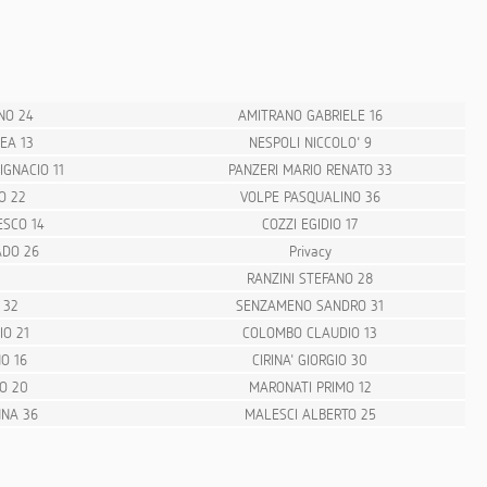
NO 24
AMITRANO GABRIELE 16
EA 13
NESPOLI NICCOLO' 9
GNACIO 11
PANZERI MARIO RENATO 33
O 22
VOLPE PASQUALINO 36
SCO 14
COZZI EGIDIO 17
DO 26
Privacy
RANZINI STEFANO 28
 32
SENZAMENO SANDRO 31
IO 21
COLOMBO CLAUDIO 13
NO 16
CIRINA' GIORGIO 30
O 20
MARONATI PRIMO 12
NNA 36
MALESCI ALBERTO 25