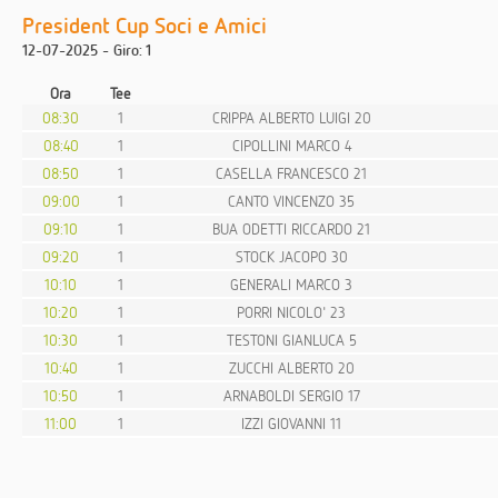
President Cup Soci e Amici
12-07-2025 - Giro: 1
Ora
Tee
08:30
1
CRIPPA ALBERTO LUIGI 20
08:40
1
CIPOLLINI MARCO 4
08:50
1
CASELLA FRANCESCO 21
09:00
1
CANTO VINCENZO 35
09:10
1
BUA ODETTI RICCARDO 21
09:20
1
STOCK JACOPO 30
10:10
1
GENERALI MARCO 3
10:20
1
PORRI NICOLO' 23
10:30
1
TESTONI GIANLUCA 5
10:40
1
ZUCCHI ALBERTO 20
10:50
1
ARNABOLDI SERGIO 17
11:00
1
IZZI GIOVANNI 11