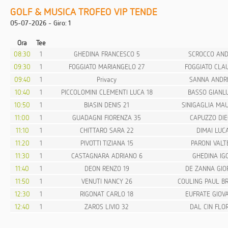
GOLF & MUSICA TROFEO VIP TENDE
05-07-2026 - Giro: 1
Ora
Tee
08:30
1
GHEDINA FRANCESCO 5
SCROCCO AND
09:30
1
FOGGIATO MARIANGELO 27
FOGGIATO CLA
09:40
1
Privacy
SANNA ANDR
10:40
1
PICCOLOMINI CLEMENTI LUCA 18
BASSO GIANL
10:50
1
BIASIN DENIS 21
SINIGAGLIA MAU
11:00
1
GUADAGNI FIORENZA 35
CAPUZZO DIE
11:10
1
CHITTARO SARA 22
DIMAI LUCA
11:20
1
PIVOTTI TIZIANA 15
PARONI VALT
11:30
1
CASTAGNARA ADRIANO 6
GHEDINA IGO
11:40
1
DEON RENZO 19
DE ZANNA GIO
11:50
1
VENUTI NANCY 26
COULING PAUL B
12:30
1
RIGONAT CARLO 18
EUFRATE GIOV
12:40
1
ZAROS LIVIO 32
DAL CIN FLOR