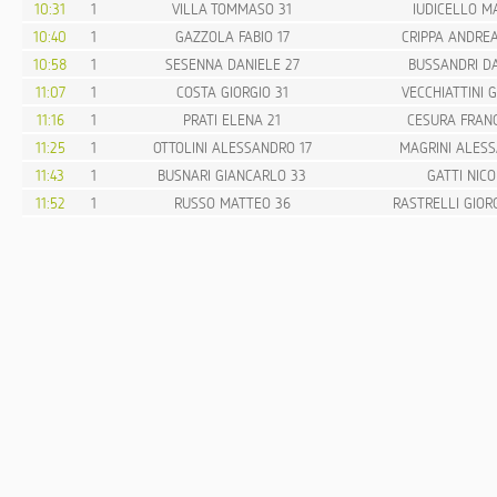
10:31
1
VILLA TOMMASO 31
IUDICELLO M
10:40
1
GAZZOLA FABIO 17
CRIPPA ANDREA
10:58
1
SESENNA DANIELE 27
BUSSANDRI DA
11:07
1
COSTA GIORGIO 31
VECCHIATTINI G
11:16
1
PRATI ELENA 21
CESURA FRAN
11:25
1
OTTOLINI ALESSANDRO 17
MAGRINI ALES
11:43
1
BUSNARI GIANCARLO 33
GATTI NICO
11:52
1
RUSSO MATTEO 36
RASTRELLI GIORG