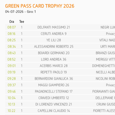
GREEN PASS CARD TROPHY 2026
04-07-2026 - Giro: 1
Ora
Tee
08:07
1
DELFANTI MASSIMO 21
NEGRI LUI
08:16
1
CERUTI ANDREA 9
Privac
08:25
1
YE LILI 28
VITALI NAD
08:34
1
ALESSANDRINI ROBERTO 25
URTI MARI
08:43
1
BOIARDI GERMANO 20
BRIANZI GIUS
08:52
1
LORO ANDREA 36
MERIGGI VITT
09:01
1
ACERBIS MARCO 28
DOMENEGHETTI
09:19
1
REPETTI PAOLO 19
NICELLI ALBE
09:28
1
BERNARDONI GIANLUCA 36
NICOLINI ROB
09:37
1
MAGGI GIAMPIERO 26
Privac
09:46
1
PAGNONCELLI STEFANO 17
FIORAVANTI GIA
10:04
1
CRAVEDI UMBERTO 12
DELLEPIANE 
10:13
1
DI LORENZO VINCENZO 21
CRUINI GIUS
10:22
1
CAPELLINI CLAUDIO 14
FIORETTI ALE