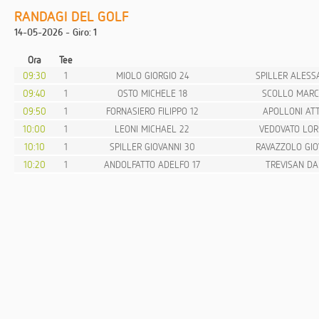
RANDAGI DEL GOLF
14-05-2026 - Giro: 1
Ora
Tee
09:30
1
MIOLO GIORGIO 24
SPILLER ALESS
09:40
1
OSTO MICHELE 18
SCOLLO MARC
09:50
1
FORNASIERO FILIPPO 12
APOLLONI ATT
10:00
1
LEONI MICHAEL 22
VEDOVATO LOR
10:10
1
SPILLER GIOVANNI 30
RAVAZZOLO GIO
10:20
1
ANDOLFATTO ADELFO 17
TREVISAN DA