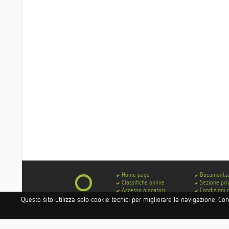
Home page
Documenta
Classifiche online
Sezione pri
Accesso giocatori
Condizioni 
Accesso hotel e istituti
Contatti
Questo sito utilizza solo cookie tecnici per migliorare la navigazione. Co
Accesso circoli
Codice di 
Delibera AGCOM