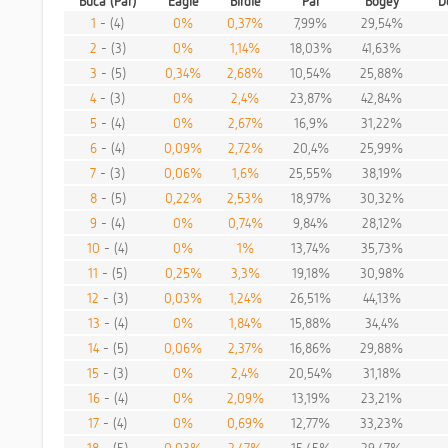
Buca (Par)
Eagle
Birdie
Par
Bogey
D
1
- (4)
0%
0,37%
7,99%
29,54%
2
- (3)
0%
1,14%
18,03%
41,63%
3
- (5)
0,34%
2,68%
10,54%
25,88%
4
- (3)
0%
2,4%
23,87%
42,84%
5
- (4)
0%
2,67%
16,9%
31,22%
6
- (4)
0,09%
2,72%
20,4%
25,99%
7
- (3)
0,06%
1,6%
25,55%
38,19%
8
- (5)
0,22%
2,53%
18,97%
30,32%
9
- (4)
0%
0,74%
9,84%
28,12%
10
- (4)
0%
1%
13,74%
35,73%
11
- (5)
0,25%
3,3%
19,18%
30,98%
12
- (3)
0,03%
1,24%
26,51%
44,13%
13
- (4)
0%
1,84%
15,88%
34,4%
14
- (5)
0,06%
2,37%
16,86%
29,88%
15
- (3)
0%
2,4%
20,54%
31,18%
16
- (4)
0%
2,09%
13,19%
23,21%
17
- (4)
0%
0,69%
12,77%
33,23%
18
- (5)
0,03%
2,47%
15,45%
29,47%