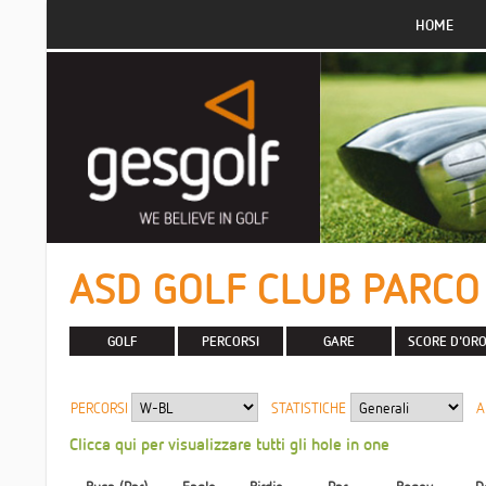
HOME
ASD GOLF CLUB PARCO 
GOLF
PERCORSI
GARE
SCORE D'OR
PERCORSI
STATISTICHE
A
Clicca qui per visualizzare tutti gli hole in one