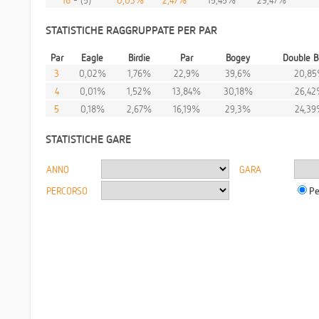
STATISTICHE RAGGRUPPATE PER PAR
Par
Eagle
Birdie
Par
Bogey
Double B
3
0,02%
1,76%
22,9%
39,6%
20,8
4
0,01%
1,52%
13,84%
30,18%
26,4
5
0,18%
2,67%
16,19%
29,3%
24,3
STATISTICHE GARE
ANNO
GARA
PERCORSO
Pe