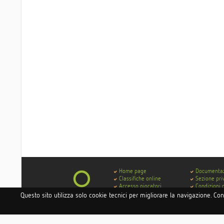
Home page
Documenta
Classifiche online
Sezione pri
Accesso giocatori
Condizioni 
Accesso hotel e istituti
Contatti
Questo sito utilizza solo cookie tecnici per migliorare la navigazione. Co
Accesso circoli
Codice di 
Delibera AGCOM