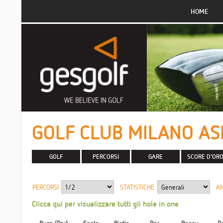
HOME
GOLF CLUB MILANO AS
GOLF
PERCORSI
GARE
SCORE D'OR
PERCORSI
STATISTICHE
A
Clicca qui per visualizzare tutti gli hole in one