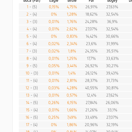
Buca (Par)
Eagle
Birdie
Par
Bogey
D
1
- (5)
0,15%
4,75%
26,91%
27,63%
2
- (4)
0%
1,28%
18,62%
32,54%
3
- (3)
0,01%
1,76%
24,28%
36,9%
4
- (4)
0,01%
2,62%
27,07%
32,54%
5
- (4)
0%
0,83%
14,42%
30,66%
6
- (4)
0,02%
2,34%
23,6%
31,99%
7
- (3)
0,02%
1,8%
24,35%
35,51%
8
- (4)
0,01%
1,25%
17,7%
33,63%
9
- (5)
0,05%
3,44%
26,92%
30,21%
10
- (3)
0,01%
1,4%
26,12%
39,43%
11
- (4)
0,01%
2,81%
28,37%
31,73%
12
- (3)
0,03%
4,28%
40,55%
30,81%
13
- (4)
0,01%
0,57%
12,4%
27,62%
14
- (5)
0,26%
6,15%
27,84%
26,06%
15
- (4)
0,01%
1,66%
21,26%
33,1%
16
- (5)
0,25%
7,49%
33,49%
27,07%
17
- (4)
0%
1,86%
20,96%
32,19%
18
- (4)
0%
0,84%
14,07%
30,94%