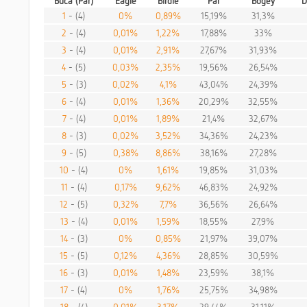
Buca (Par)
Eagle
Birdie
Par
Bogey
D
1
- (4)
0%
0,89%
15,19%
31,3%
2
- (4)
0,01%
1,22%
17,88%
33%
3
- (4)
0,01%
2,91%
27,67%
31,93%
4
- (5)
0,03%
2,35%
19,56%
26,54%
5
- (3)
0,02%
4,1%
43,04%
24,39%
6
- (4)
0,01%
1,36%
20,29%
32,55%
7
- (4)
0,01%
1,89%
21,4%
32,67%
8
- (3)
0,02%
3,52%
34,36%
24,23%
9
- (5)
0,38%
8,86%
38,16%
27,28%
10
- (4)
0%
1,61%
19,85%
31,03%
11
- (4)
0,17%
9,62%
46,83%
24,92%
12
- (5)
0,32%
7,7%
36,56%
26,64%
13
- (4)
0,01%
1,59%
18,55%
27,9%
14
- (3)
0%
0,85%
21,97%
39,07%
15
- (5)
0,12%
4,36%
28,85%
30,59%
16
- (3)
0,01%
1,48%
23,59%
38,1%
17
- (4)
0%
1,76%
25,75%
34,98%
18
- (4)
0,01%
3,17%
29,44%
31,11%