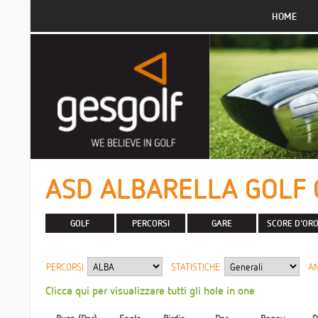
HOME
ASD ALBARELLA GOLF 
GOLF
PERCORSI
GARE
SCORE D'OR
PERCORSI
STATISTICHE
A
Clicca qui per visualizzare tutti gli hole in one