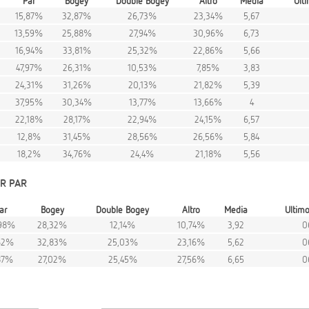
Par
Bogey
Double Bogey
Altro
Media
Ult
15,87%
32,87%
26,73%
23,34%
5,67
13,59%
25,88%
27,94%
30,96%
6,73
16,94%
33,81%
25,32%
22,86%
5,66
47,97%
26,31%
10,53%
7,85%
3,83
24,31%
31,26%
20,13%
21,82%
5,39
37,95%
30,34%
13,77%
13,66%
4
22,18%
28,17%
22,94%
24,15%
6,57
12,8%
31,45%
28,56%
26,56%
5,84
18,2%
34,76%
24,4%
21,18%
5,56
R PAR
ar
Bogey
Double Bogey
Altro
Media
Ultim
,98%
28,32%
12,14%
10,74%
3,92
0
,62%
32,83%
25,03%
23,16%
5,62
0
,87%
27,02%
25,45%
27,56%
6,65
0