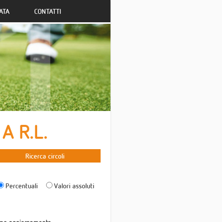
ATA
CONTATTI
A R.L.
Ricerca circoli
Percentuali
Valori assoluti