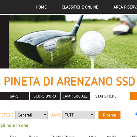
HOME
CLASSIFICHE ONLINE
AREA RISERV
 PINETA DI ARENZANO SSD 
GARE
SCORE D'ORO
CAMP. SOCIALE
STATISTICHE
ISTICHE
ANNO
 gli hole in one