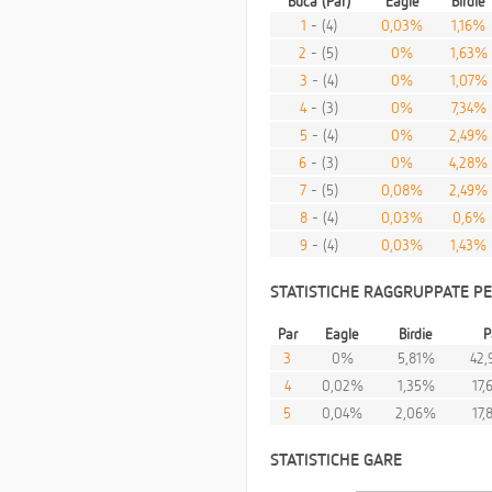
Buca (Par)
Eagle
Birdie
1
- (4)
0,03%
1,16%
2
- (5)
0%
1,63%
3
- (4)
0%
1,07%
4
- (3)
0%
7,34%
5
- (4)
0%
2,49%
6
- (3)
0%
4,28%
7
- (5)
0,08%
2,49%
8
- (4)
0,03%
0,6%
9
- (4)
0,03%
1,43%
STATISTICHE RAGGRUPPATE PE
Par
Eagle
Birdie
P
3
0%
5,81%
42
4
0,02%
1,35%
17
5
0,04%
2,06%
17
STATISTICHE GARE