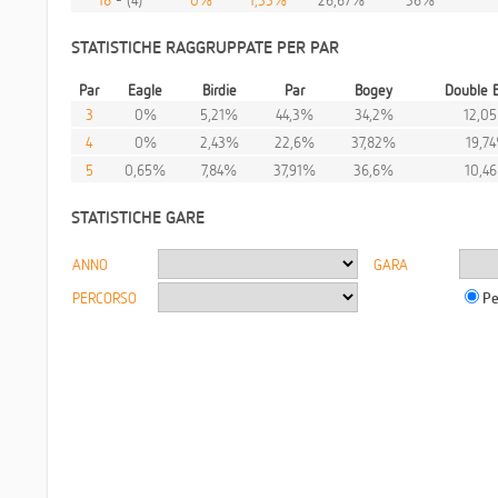
STATISTICHE RAGGRUPPATE PER PAR
Par
Eagle
Birdie
Par
Bogey
Double 
3
0%
5,21%
44,3%
34,2%
12,0
4
0%
2,43%
22,6%
37,82%
19,7
5
0,65%
7,84%
37,91%
36,6%
10,4
STATISTICHE GARE
ANNO
GARA
PERCORSO
Pe