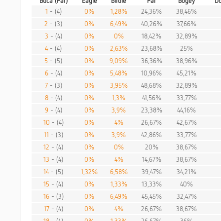
Buca (Par)
Eagle
Birdie
Par
Bogey
Do
1
- (4)
0%
1,28%
24,36%
38,46%
2
- (3)
0%
6,49%
40,26%
37,66%
3
- (4)
0%
0%
18,42%
32,89%
4
- (4)
0%
2,63%
23,68%
25%
5
- (5)
0%
9,09%
36,36%
38,96%
6
- (4)
0%
5,48%
10,96%
45,21%
7
- (3)
0%
3,95%
48,68%
32,89%
8
- (4)
0%
1,3%
41,56%
33,77%
9
- (4)
0%
3,9%
23,38%
44,16%
10
- (4)
0%
4%
26,67%
42,67%
11
- (3)
0%
3,9%
42,86%
33,77%
12
- (4)
0%
0%
20%
38,67%
13
- (4)
0%
4%
14,67%
38,67%
14
- (5)
1,32%
6,58%
39,47%
34,21%
15
- (4)
0%
1,33%
13,33%
40%
16
- (3)
0%
6,49%
45,45%
32,47%
17
- (4)
0%
4%
26,67%
38,67%
18
- (4)
0%
1,33%
26,67%
36%