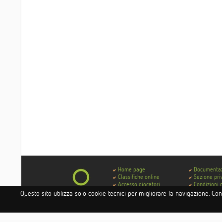
Home page
Documenta
Classifiche online
Sezione pri
Accesso giocatori
Condizioni 
Accesso hotel e istituti
Contatti
Questo sito utilizza solo cookie tecnici per migliorare la navigazione. Co
Accesso circoli
Codice di 
Delibera AGCOM