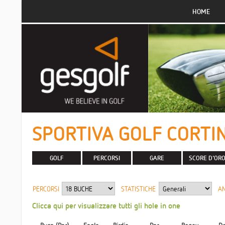
HOME
SPORTIVA GOLF CORTIN
GOLF
PERCORSI
GARE
SCORE D'OR
PERCORSI
STATISTICHE
A
Clicca qui per visualizzare tutti gli hole in one