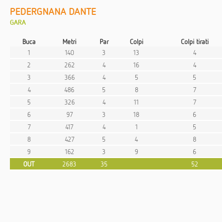
PEDERGNANA DANTE
GARA
Buca
Metri
Par
Colpi
Colpi tirati
1
140
3
13
4
2
262
4
16
4
3
366
4
5
5
4
486
5
8
7
5
326
4
11
7
6
97
3
18
6
7
417
4
1
5
8
427
5
4
8
9
162
3
9
6
OUT
2683
35
52