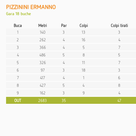
PIZZININI ERMANNO
Gara 18 buche
Buca
Metri
Par
Colpi
Colpi tirati
1
140
3
13
3
2
262
4
16
4
3
366
4
5
7
4
486
5
8
5
5
326
4
11
7
6
97
3
18
3
7
417
4
1
6
8
427
5
4
8
9
162
3
9
4
OUT
2683
35
47