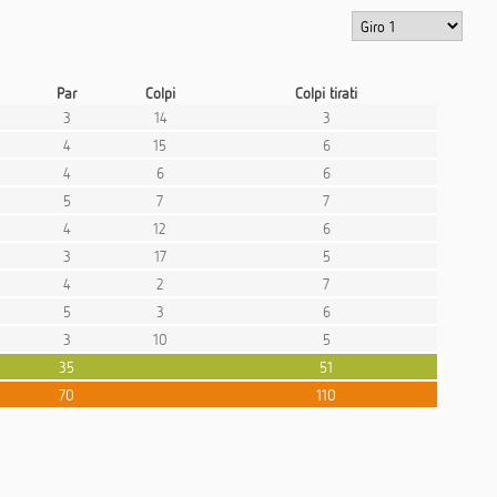
Par
Colpi
Colpi tirati
3
14
3
4
15
6
4
6
6
5
7
7
4
12
6
3
17
5
4
2
7
5
3
6
3
10
5
35
51
70
110