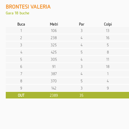
BRONTESI VALERIA
Gara 18 buche
Buca
Metri
Par
Colpi
1
106
3
13
2
238
4
16
3
325
4
5
4
425
5
8
5
305
4
11
6
91
3
18
7
387
4
1
8
370
5
4
9
142
3
9
OUT
2389
35