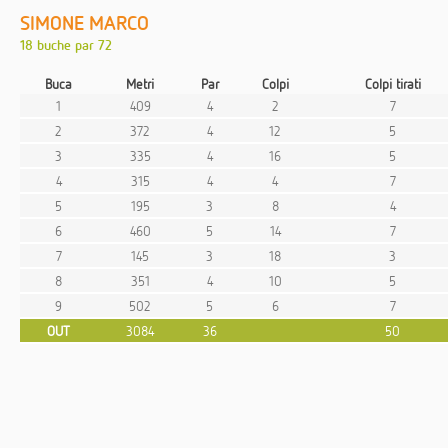
SIMONE MARCO
18 buche par 72
Buca
Metri
Par
Colpi
Colpi tirati
1
409
4
2
7
2
372
4
12
5
3
335
4
16
5
4
315
4
4
7
5
195
3
8
4
6
460
5
14
7
7
145
3
18
3
8
351
4
10
5
9
502
5
6
7
OUT
3084
36
50