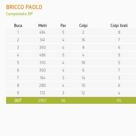
BRICCO PAOLO
Campionato DP
Buca
Metri
Par
Colpi
Colpi tirati
1
494
5
2
8
2
341
4
16
7
3
350
4
8
6
4
496
5
4
9
5
310
4
18
5
6
350
4
6
7
7
164
3
14
3
8
280
4
10
6
9
172
3
12
4
OUT
2957
36
55