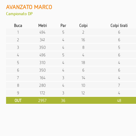
AVANZATO MARCO
Campionato DP
Buca
Metri
Par
Colpi
Colpi tirati
1
494
5
2
6
2
341
4
16
6
3
350
4
8
5
4
496
5
4
6
5
310
4
18
4
6
350
4
6
6
7
164
3
14
4
8
280
4
10
7
9
172
3
12
4
OUT
2957
36
48