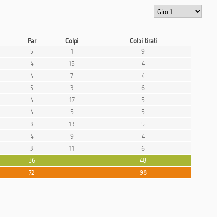
Par
Colpi
Colpi tirati
5
1
9
4
15
4
4
7
4
5
3
6
4
17
5
4
5
5
3
13
5
4
9
4
3
11
6
36
48
72
98