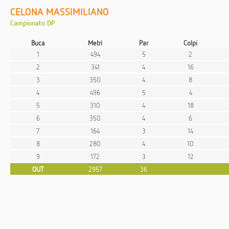
CELONA MASSIMILIANO
Campionato DP
Buca
Metri
Par
Colpi
1
494
5
2
2
341
4
16
3
350
4
8
4
496
5
4
5
310
4
18
6
350
4
6
7
164
3
14
8
280
4
10
9
172
3
12
OUT
2957
36