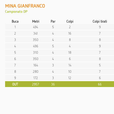
MINA GIANFRANCO
Campionato DP
Buca
Metri
Par
Colpi
Colpi tirati
1
494
5
2
9
2
341
4
16
7
3
350
4
8
8
4
496
5
4
9
5
310
4
18
7
6
350
4
6
8
7
164
3
14
5
8
280
4
10
7
9
172
3
12
6
OUT
2957
36
66