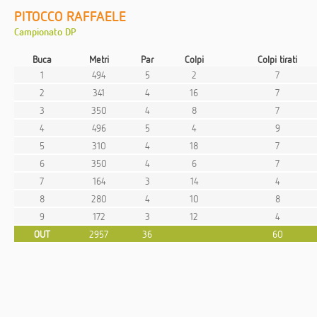
PITOCCO RAFFAELE
Campionato DP
Buca
Metri
Par
Colpi
Colpi tirati
1
494
5
2
7
2
341
4
16
7
3
350
4
8
7
4
496
5
4
9
5
310
4
18
7
6
350
4
6
7
7
164
3
14
4
8
280
4
10
8
9
172
3
12
4
OUT
2957
36
60