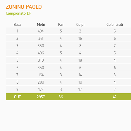
ZUNINO PAOLO
Campionato DP
Buca
Metri
Par
Colpi
Colpi tirati
1
494
5
2
5
2
341
4
16
6
3
350
4
8
7
4
496
5
4
5
5
310
4
18
4
6
350
4
6
6
7
164
3
14
3
8
280
4
10
4
9
172
3
12
2
OUT
2957
36
42