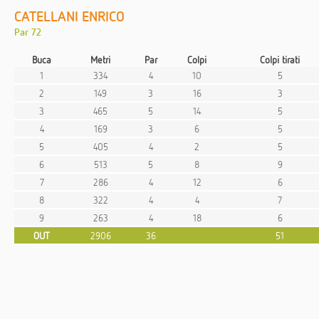
CATELLANI ENRICO
Par 72
Buca
Metri
Par
Colpi
Colpi tirati
1
334
4
10
5
2
149
3
16
3
3
465
5
14
5
4
169
3
6
5
5
405
4
2
5
6
513
5
8
9
7
286
4
12
6
8
322
4
4
7
9
263
4
18
6
OUT
2906
36
51