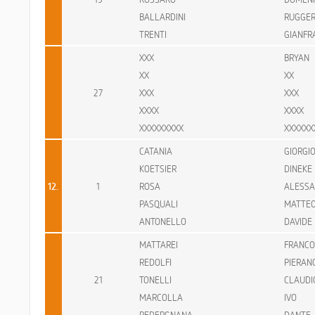
BALLARDINI
RUGGE
TRENTI
GIANFR
XXX
BRYAN
XX
XX
27
XXX
XXX
XXXX
XXXX
XXXXXXXXX
XXXXXX
CATANIA
GIORGI
KOETSIER
DINEKE
12.
1
ROSA
ALESS
PASQUALI
MATTE
ANTONELLO
DAVIDE
MATTAREI
FRANCO
REDOLFI
PIERAN
21
TONELLI
CLAUDI
MARCOLLA
IVO
PEDERGNANA
DANTE