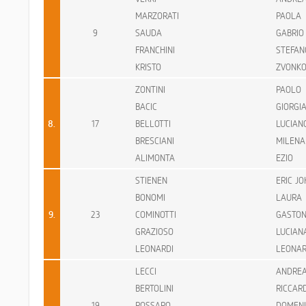
MARZORATI
PAOLA
9
SAUDA
GABRIO
FRANCHINI
STEFAN
KRISTO
ZVONK
ZONTINI
PAOLO
BACIC
GIORGI
8.
17
BELLOTTI
LUCIAN
BRESCIANI
MILENA
ALIMONTA
EZIO
STIENEN
ERIC J
BONOMI
LAURA
9.
23
COMINOTTI
GASTO
GRAZIOSO
LUCIAN
LEONARDI
LEONA
LECCI
ANDRE
BERTOLINI
RICCAR
19
ROSSARO
DOMENI