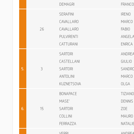
DEMAGRI
FRANCO
SERAFINI
IRENO
CAVALLARO
MARCO
26
CAVALLARO
FABIO
PULVIRENTI
ANGELA
CATTURANI
ENRICA
SARTORI
ANDRE
CASTELLANI
GIULIO
5.
3
SARTORI
SANDR
ANTOLINI
MARCO
KUZNETSOVA
OLGA
BONAPACE
TIZIANO
MASE'
DENNIS
6.
15
SARTORI
ZOE
COLLINI
MAURO
FERRAZZA
NATALI
VERRI
ANDRE