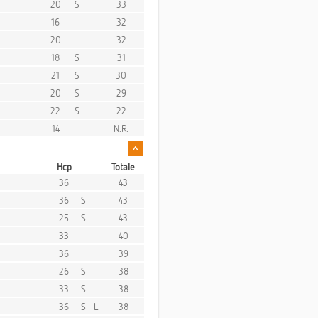
20
S
33
16
32
20
32
18
S
31
21
S
30
20
S
29
22
S
22
14
N.R.
^
Hcp
Totale
36
43
36
S
43
25
S
43
33
40
36
39
26
S
38
33
S
38
36
S
L
38