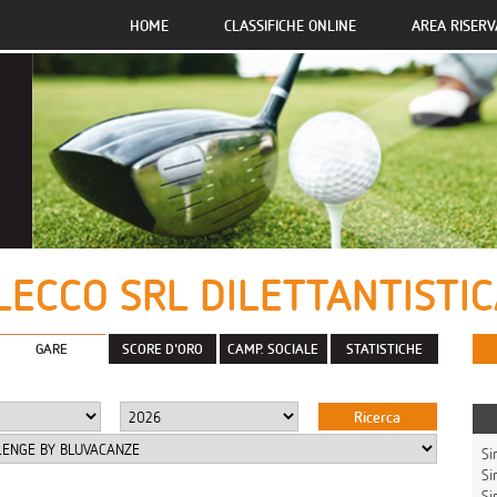
HOME
CLASSIFICHE ONLINE
AREA RISERV
LECCO SRL DILETTANTISTI
GARE
SCORE D'ORO
CAMP. SOCIALE
STATISTICHE
Sin
Sin