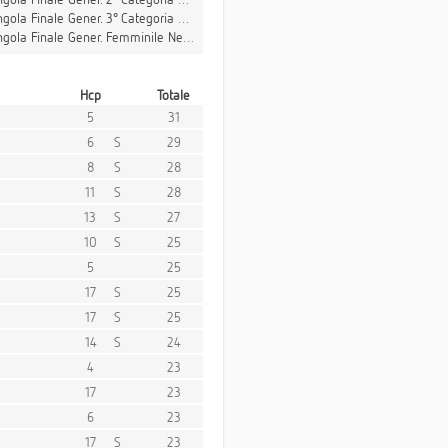
gola Finale Gener. 3° Categoria Netto Stableford
gola Finale Gener. Femminile Netto Stableford
Hcp
Totale
5
31
6
S
29
8
S
28
11
S
28
13
S
27
10
S
25
5
25
17
S
25
17
S
25
14
S
24
4
23
17
23
6
23
17
S
23