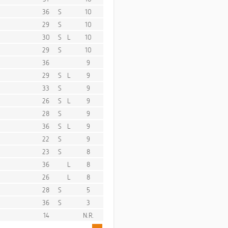
36
S
10
29
S
10
30
S
L
10
29
S
10
36
9
29
S
L
9
33
S
9
26
S
L
9
28
S
9
36
S
L
9
22
S
9
23
S
8
36
L
8
26
L
8
28
S
5
36
S
3
14
N.R.