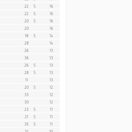
22
S
16
22
S
16
20
S
16
20
16
18
S
14
28
14
26
13
36
13
26
S
13
28
S
13
11
13
20
S
12
33
12
30
12
23
S
11
21
S
11
35
S
11
31
10