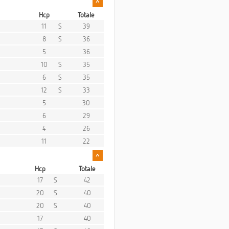
^
Hcp
Totale
11
S
39
8
S
36
5
36
10
S
35
6
S
35
12
S
33
5
30
6
29
4
26
11
22
^
Hcp
Totale
17
S
42
20
S
40
20
S
40
17
40