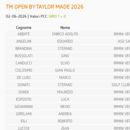
TM OPEN BY TAYLOR MADE 2026
02-06-2026 | Valori PCC:
GIRO 1 = 0
Cognome
Nome
ABBATE
ENRICO ADOLFO
RIMINI V
ANGELINI
EDOARDO
ASD SA
BRANDINA
STEFANO
RIMINI V
BUSSOLATI
GINO
RIMINI V
CANDUCCI
ELVIO
RIMINI V
COLOSIMO
GIAN PAOLO
RIMINI V
DE LUIGI
MARCO
RIMINI V
DONATI
STEFANO
GOLF CLUB
DONDI
MAURIZIO
RIMINI V
ESPOSITO
LUCA
RIMINI V
GIOVANNINI
NEVIO
RIMINI V
GIROLAMI
ANDREA
RIMINI V
IOLI
ROBERTO
RIMINI V
LUCCHI
JEAN
RIMINI V