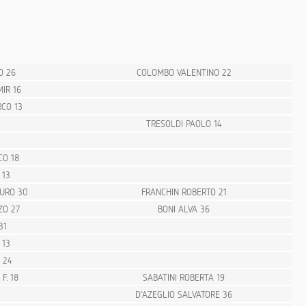
O 26
COLOMBO VALENTINO 22
IR 16
CO 13
TRESOLDI PAOLO 14
CO 18
 13
URO 30
FRANCHIN ROBERTO 21
ZO 27
BONI ALVA 36
31
 13
 24
F. 18
SABATINI ROBERTA 19
D'AZEGLIO SALVATORE 36