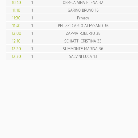
10:40
1
OBREJA SINA ELENA 32
11:10
1
GARINO BRUNO 16
11:30
1
Privacy
11:40
1
PELIZZI CARLO ALESSAND 36
12:00
1
ZAPPIA ROBERTO 35
12:10
1
SCHIATTI CRISTINA 33
12:20
1
SUMMONTE MARINA 36
12:30
1
SALVINI LUCA 13