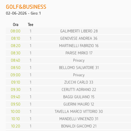
GOLF&BUSINESS
02-06-2026 - Giro: 1
Ora
Tee
08:00
1
GALIMBERTI LIBERO 28
08:10
1
GENOVESE ANDREA 36
08:20
1
MARTINELLI FABRIZIO 16
08:30
1
PARISE MIRKO 17
08:40
1
Privacy
08:50
1
BELLOMO SALVATORE 31
09:00
1
Privacy
09:10
1
ZUCCHI CARLO 33
09:30
1
CERUTTI ADRIANO 22
09:40
1
BAGGI GIULIANO 15
09:50
1
GUERINI MAURO 12
10:00
1
TAVELLA MARCO VITTORIO 30
10:10
1
MANDELLI VINCENZO 31
10:20
1
BONALDI GIACOMO 21