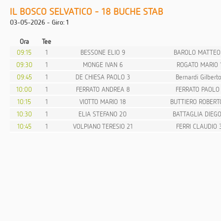
IL BOSCO SELVATICO - 18 BUCHE STAB
03-05-2026 - Giro: 1
Ora
Tee
09:15
1
BESSONE ELIO 9
BAROLO MATTEO
09:30
1
MONGE IVAN 6
ROGATO MARIO 
09:45
1
DE CHIESA PAOLO 3
Bernardi Gilbert
10:00
1
FERRATO ANDREA 8
FERRATO PAOLO 
10:15
1
VIOTTO MARIO 18
BUTTIERO ROBERT
10:30
1
ELIA STEFANO 20
BATTAGLIA DIEGO
10:45
1
VOLPIANO TERESIO 21
FERRI CLAUDIO 