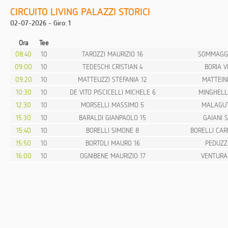
CIRCUITO LIVING PALAZZI STORICI
02-07-2026 - Giro: 1
Ora
Tee
08:40
10
TAROZZI MAURIZIO 16
SOMMAGGI
09:00
10
TEDESCHI CRISTIAN 4
BORIA V
09:20
10
MATTEUZZI STEFANIA 12
MATTEIN
10:30
10
DE VITO PISCICELLI MICHELE 6
MINGHELL
12:30
10
MORSELLI MASSIMO 5
MALAGUT
15:30
10
BARALDI GIANPAOLO 15
GAIANI 
15:40
10
BORELLI SIMONE 8
BORELLI CAR
15:50
10
BORTOLI MAURO 16
PEDUZZI
16:00
10
OGNIBENE MAURIZIO 17
VENTURA