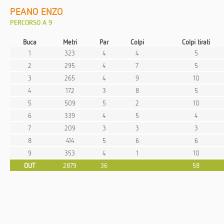
PEANO ENZO
PERCORSO A 9
Buca
Metri
Par
Colpi
Colpi tirati
1
323
4
4
5
2
295
4
7
5
3
265
4
9
10
4
172
3
8
5
5
509
5
2
10
6
339
4
5
4
7
209
3
3
3
8
414
5
6
6
9
353
4
1
10
OUT
2879
36
58