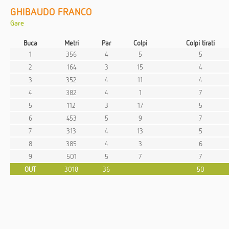
GHIBAUDO FRANCO
Gare
Buca
Metri
Par
Colpi
Colpi tirati
1
356
4
5
5
2
164
3
15
4
3
352
4
11
4
4
382
4
1
7
5
112
3
17
5
6
453
5
9
7
7
313
4
13
5
8
385
4
3
6
9
501
5
7
7
OUT
3018
36
50