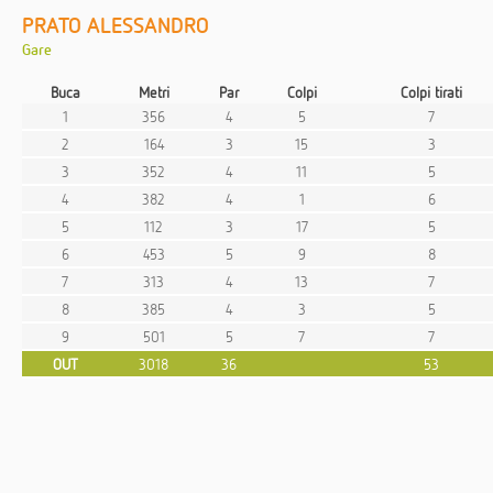
PRATO ALESSANDRO
Gare
Buca
Metri
Par
Colpi
Colpi tirati
1
356
4
5
7
2
164
3
15
3
3
352
4
11
5
4
382
4
1
6
5
112
3
17
5
6
453
5
9
8
7
313
4
13
7
8
385
4
3
5
9
501
5
7
7
OUT
3018
36
53