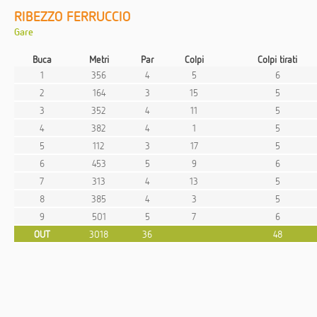
RIBEZZO FERRUCCIO
Gare
Buca
Metri
Par
Colpi
Colpi tirati
1
356
4
5
6
2
164
3
15
5
3
352
4
11
5
4
382
4
1
5
5
112
3
17
5
6
453
5
9
6
7
313
4
13
5
8
385
4
3
5
9
501
5
7
6
OUT
3018
36
48