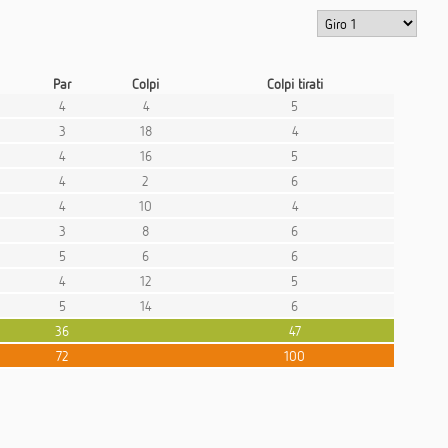
Par
Colpi
Colpi tirati
4
4
5
3
18
4
4
16
5
4
2
6
4
10
4
3
8
6
5
6
6
4
12
5
5
14
6
36
47
72
100