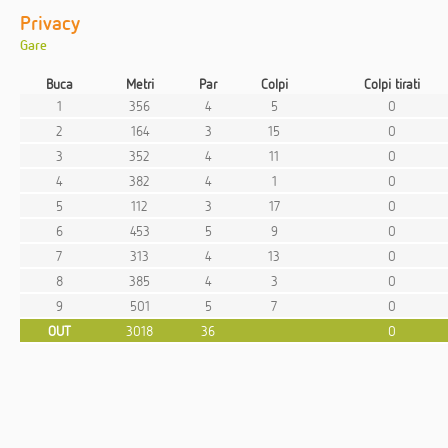
Privacy
Gare
Buca
Metri
Par
Colpi
Colpi tirati
1
356
4
5
0
2
164
3
15
0
3
352
4
11
0
4
382
4
1
0
5
112
3
17
0
6
453
5
9
0
7
313
4
13
0
8
385
4
3
0
9
501
5
7
0
OUT
3018
36
0