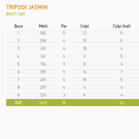
TRIPODI JASMIN
BRUT/SAT
Buca
Metri
Par
Colpi
Colpi tirati
1
382
5
12
5
2
296
4
10
5
3
241
4
18
4
4
341
4
2
5
5
154
3
8
4
6
381
5
14
7
7
261
4
16
5
8
297
4
4
4
9
126
3
6
4
OUT
2479
36
43