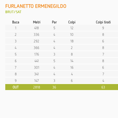
FURLANETTO ERMENEGILDO
BRUT/SAT
Buca
Metri
Par
Colpi
Colpi tirati
1
418
5
12
9
2
336
4
10
8
3
292
4
18
6
4
366
4
2
8
5
176
3
8
7
6
441
5
14
8
7
301
4
16
6
8
341
4
4
7
9
147
3
6
4
OUT
2818
36
63