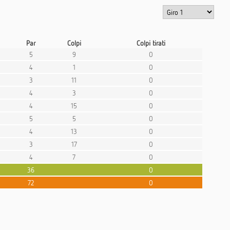
Par
Colpi
Colpi tirati
5
9
0
4
1
0
3
11
0
4
3
0
4
15
0
5
5
0
4
13
0
3
17
0
4
7
0
36
0
72
0