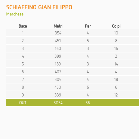
SCHIAFFINO GIAN FILIPPO
Marchesa
Buca
Metri
Par
Colpi
1
354
4
10
2
451
5
8
3
160
3
16
4
399
4
2
5
189
3
14
6
407
4
4
7
305
4
18
8
450
5
6
9
339
4
12
OUT
3054
36