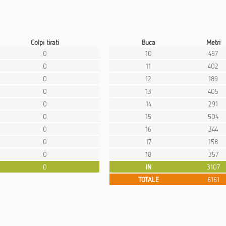
Colpi tirati
Buca
Metri
0
10
457
0
11
402
0
12
189
0
13
405
0
14
291
0
15
504
0
16
344
0
17
158
0
18
357
0
IN
3107
TOTALE
6161