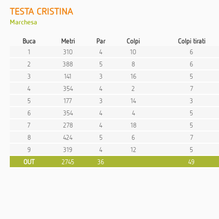
TESTA CRISTINA
Marchesa
Buca
Metri
Par
Colpi
Colpi tirati
1
310
4
10
6
2
388
5
8
6
3
141
3
16
5
4
354
4
2
7
5
177
3
14
3
6
354
4
4
5
7
278
4
18
5
8
424
5
6
7
9
319
4
12
5
OUT
2745
36
49