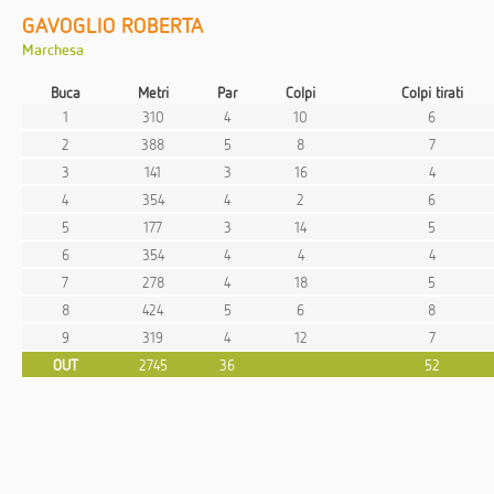
GAVOGLIO ROBERTA
Marchesa
Buca
Metri
Par
Colpi
Colpi tirati
1
310
4
10
6
2
388
5
8
7
3
141
3
16
4
4
354
4
2
6
5
177
3
14
5
6
354
4
4
4
7
278
4
18
5
8
424
5
6
8
9
319
4
12
7
OUT
2745
36
52