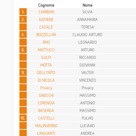
Cognome
Nome
1.
CARIBONI
SILVIA
2.
GIOVENE
ANNAMARIA
CASALE
TERESA
4.
BOZZELLINI
CLAUDIO ARTURO
RHO
LEONARDO
6.
MATTUCCI
ARTURO
GULFI
RICCARDO
MOTTA
GIOVANNI
9.
DELL'ORTO
VALTER
DI NICOLA
VINCENZO
Privacy
Privacy
GNOCCHI
MASSIMO
CORENGIA
ANTONIO
BASERGA
MASSIMO
15.
CASTELLI
FULVIO
MALINVERNO
LUCIANO
LINGUANTI
ANDREA