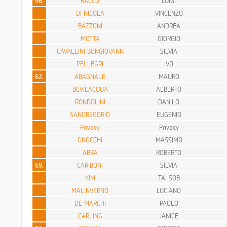
56.
RACCO
LUIGI
DI NICOLA
VINCENZO
BAZZONI
ANDREA
MOTTA
GIORGIO
CAVALLINI BONGIOVANN
SILVIA
PELLEGRI
IVO
62.
ABAGNALE
MAURO
BEVILACQUA
ALBERTO
RONDOLINI
DANILO
SANGREGORIO
EUGENIO
Privacy
Privacy
GNOCCHI
MASSIMO
ABBA
ROBERTO
69.
CARIBONI
SILVIA
KIM
TAI SOB
MALINVERNO
LUCIANO
DE MARCHI
PAOLO
CARLING
JANICE