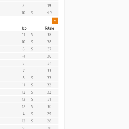
2
19
10
S
N.R.
^
Hcp
Totale
11
S
38
10
S
38
6
S
37
-1
36
5
34
7
L
33
8
S
33
11
S
32
12
S
32
12
S
31
12
S
L
30
4
S
29
12
S
28
9
28