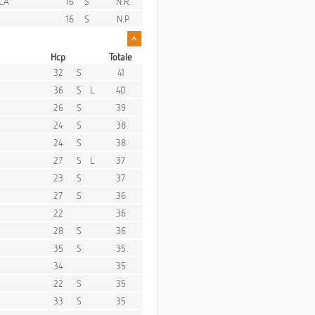
ICA
16
S
N.R.
16
S
N.P.
^
Hcp
Totale
32
S
41
36
S
L
40
26
S
39
24
S
38
24
S
38
27
S
L
37
23
S
37
27
S
36
22
36
28
S
36
35
S
35
34
35
22
S
35
33
S
35