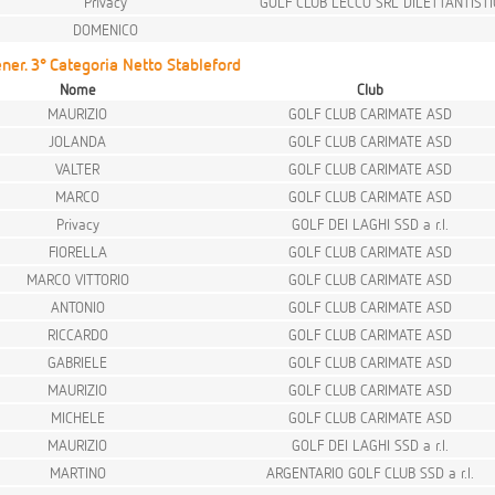
Privacy
GOLF CLUB LECCO SRL DILETTANTIST
DOMENICO
ner. 3° Categoria Netto Stableford
Nome
Club
MAURIZIO
GOLF CLUB CARIMATE ASD
JOLANDA
GOLF CLUB CARIMATE ASD
VALTER
GOLF CLUB CARIMATE ASD
MARCO
GOLF CLUB CARIMATE ASD
Privacy
GOLF DEI LAGHI SSD a r.l.
FIORELLA
GOLF CLUB CARIMATE ASD
MARCO VITTORIO
GOLF CLUB CARIMATE ASD
ANTONIO
GOLF CLUB CARIMATE ASD
RICCARDO
GOLF CLUB CARIMATE ASD
GABRIELE
GOLF CLUB CARIMATE ASD
MAURIZIO
GOLF CLUB CARIMATE ASD
MICHELE
GOLF CLUB CARIMATE ASD
MAURIZIO
GOLF DEI LAGHI SSD a r.l.
MARTINO
ARGENTARIO GOLF CLUB SSD a r.l.