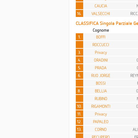
CAUCIA
16.
VALSECCHI
RIC
CLASSIFICA Singola Parziale Gen
Cognome
1.
BOFFI
ROCCUCCI
3.
Privacy
4.
ORADINI
5.
PRADA
6.
RIJO JORGE
REY
BOSSI
8.
BELLIA
RUBINO
10.
RIGAMONTI
11.
Privacy
12.
PAPALEO
13.
CORNO
AL
RECUPERO
F