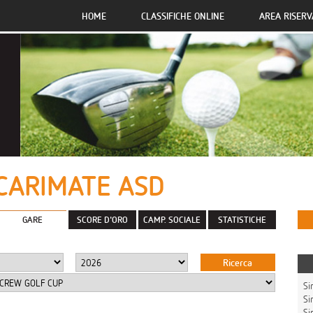
HOME
CLASSIFICHE ONLINE
AREA RISERV
CARIMATE ASD
GARE
SCORE D'ORO
CAMP. SOCIALE
STATISTICHE
Sin
Sing