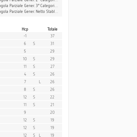
ola Parziale Gener. 3° Categoria Netto Stableford
gola Parziale Gener. Netto Stableford
Hcp
Totale
-1
37
6
S
31
5
29
10
S
29
11
S
27
4
S
26
7
L
26
8
S
26
12
S
22
11
S
21
9
20
12
S
19
12
S
19
12
S
L
19