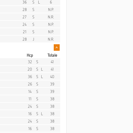
36
S
L
6
28
S
N.P.
27
S
N.R.
24
S
N.P.
21
S
N.P.
28
J
N.R.
^
Hcp
Totale
32
S
41
20
S
L
41
36
S
L
40
26
S
39
14
S
39
11
S
38
24
S
38
16
S
L
38
24
S
38
16
S
38