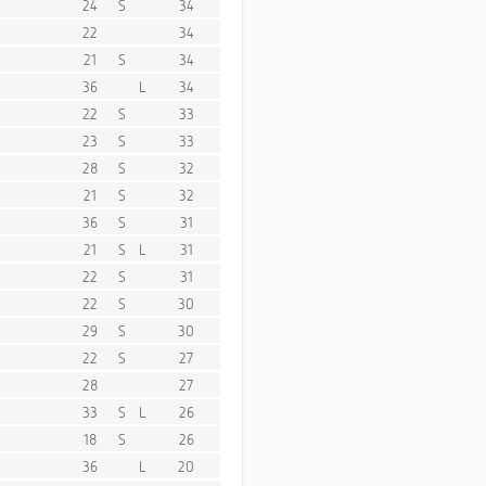
24
S
34
22
34
21
S
34
36
L
34
22
S
33
23
S
33
28
S
32
21
S
32
36
S
31
21
S
L
31
22
S
31
22
S
30
29
S
30
22
S
27
28
27
33
S
L
26
18
S
26
36
L
20