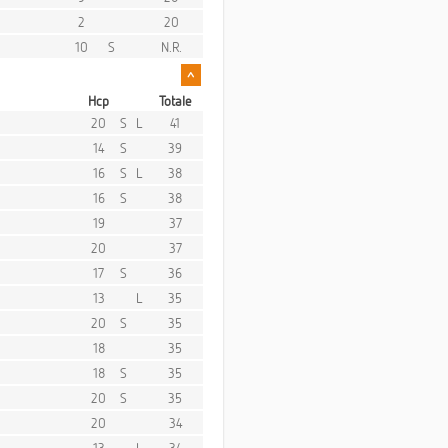
2
20
10
S
N.R.
^
Hcp
Totale
20
S
L
41
14
S
39
16
S
L
38
16
S
38
19
37
20
37
17
S
36
13
L
35
20
S
35
18
35
18
S
35
20
S
35
20
34
13
L
34