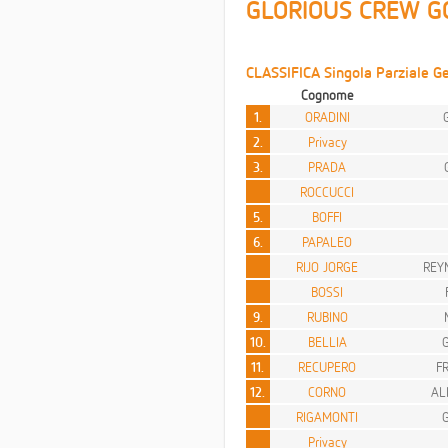
GLORIOUS CREW G
CLASSIFICA Singola Parziale Ge
Cognome
1.
ORADINI
2.
Privacy
3.
PRADA
ROCCUCCI
5.
BOFFI
6.
PAPALEO
RIJO JORGE
REY
BOSSI
9.
RUBINO
10.
BELLIA
11.
RECUPERO
F
12.
CORNO
AL
RIGAMONTI
Privacy