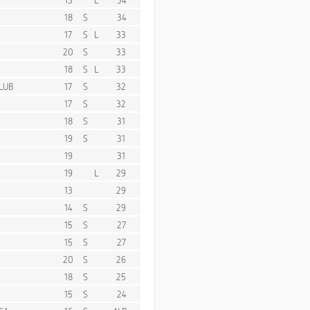
18
S
34
17
S
L
33
20
S
33
18
S
L
33
LUB
17
S
32
17
S
32
18
S
31
19
S
31
19
31
19
L
29
13
29
14
S
29
15
S
27
15
S
27
20
S
26
18
S
25
15
S
24