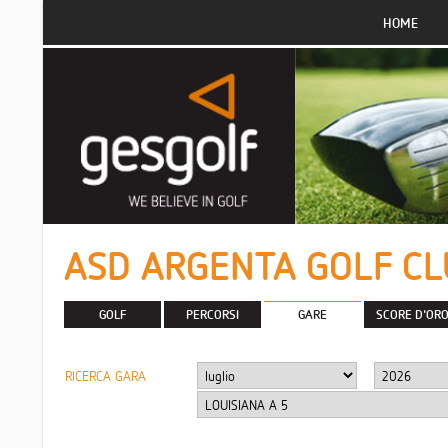
HOME
ASD ARGENTA GOLF C
GOLF
PERCORSI
GARE
SCORE D'OR
RICERCA GARA