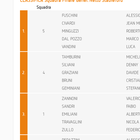
CLASSIFICA Squadra Finale Gener. Netto Stableford
Squadra
FUSCHINI
ALESSI
CIVARDI
JEAN M
1.
5
MINGUZZI
ROBERT
DAL POZZO
MARCO
VANDINI
LUCA
TAMBURINI
MICHEL
SILVANI
DENNY
2.
4
GRAZIANI
DAVIDE
BRUNI
CRISTIA
GEMINIANI
STEFAN
ZANNONI
VALERI
SANDRI
FABIO
3.
1
EMILIANI
ALBERT
TRAVAGLINI
NICOLA
ZULLO
FEDERI
PERAZZINI
ALESSI