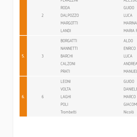
RODA
GUIDO
2
DALPOZZO
LUCA
MARGOTTI
MARINA
LANDI
MARIA 
BORGATTI
ALDO
NANNETTI
ENRICO
5.
3
BARCHI
LUCA
CALZONI
ANDRE
PRATI
MANUE
LEONI
GUIDO
VOLTA
DANIEL
6.
6
LAGHI
MARCO
POLI
GIACO
Trombetti
Nicolò