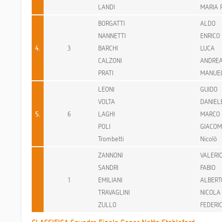
LANDI
MARIA 
BORGATTI
ALDO
NANNETTI
ENRICO
4.
3
BARCHI
LUCA
CALZONI
ANDRE
PRATI
MANUE
LEONI
GUIDO
VOLTA
DANIEL
5.
6
LAGHI
MARCO
POLI
GIACO
Trombetti
Nicolò
ZANNONI
VALERI
SANDRI
FABIO
1
EMILIANI
ALBERT
TRAVAGLINI
NICOLA
ZULLO
FEDERI