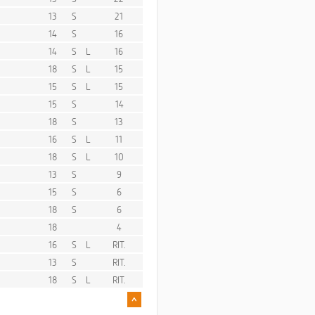
13
S
21
14
S
16
14
S
L
16
18
S
L
15
15
S
L
15
15
S
14
18
S
13
16
S
L
11
18
S
L
10
13
S
9
15
S
6
18
S
6
18
4
16
S
L
RIT.
13
S
RIT.
18
S
L
RIT.
^