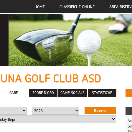
HOME
CLASSIFICHE ONLINE
AREA RISERV
UNA GOLF CLUB ASD
GARE
SCORE D'ORO
CAMP. SOCIALE
STATISTICHE
Sin
Sing