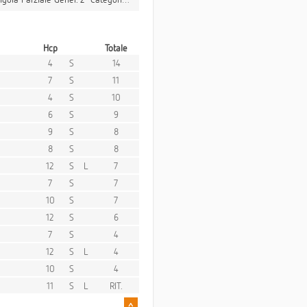
Hcp
Totale
4
S
14
7
S
11
4
S
10
6
S
9
9
S
8
8
S
8
12
S
L
7
7
S
7
10
S
7
12
S
6
7
S
4
12
S
L
4
10
S
4
11
S
L
RIT.
^