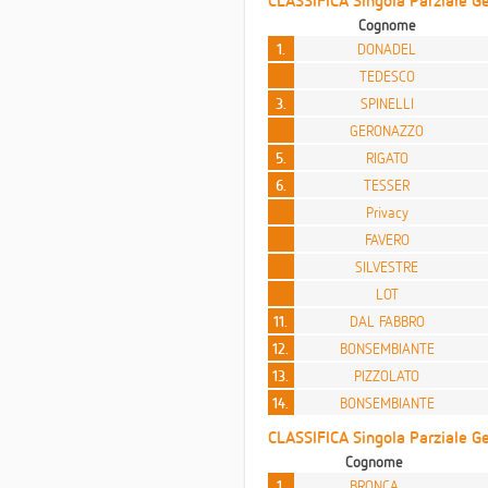
CLASSIFICA Singola Parziale Gen
Cognome
1.
DONADEL
TEDESCO
3.
SPINELLI
GERONAZZO
5.
RIGATO
6.
TESSER
Privacy
FAVERO
SILVESTRE
LOT
11.
DAL FABBRO
12.
BONSEMBIANTE
13.
PIZZOLATO
14.
BONSEMBIANTE
CLASSIFICA Singola Parziale Ge
Cognome
1.
BRONCA