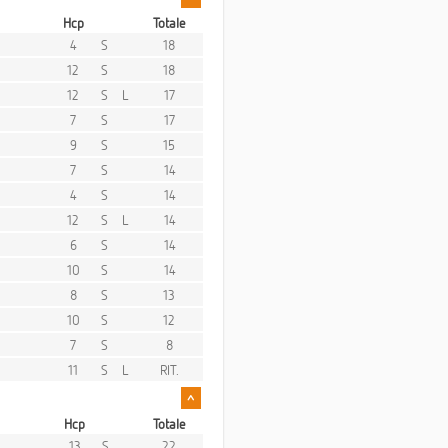
Hcp
Totale
4
S
18
12
S
18
12
S
L
17
7
S
17
9
S
15
7
S
14
4
S
14
12
S
L
14
6
S
14
10
S
14
8
S
13
10
S
12
7
S
8
11
S
L
RIT.
^
Hcp
Totale
13
S
22