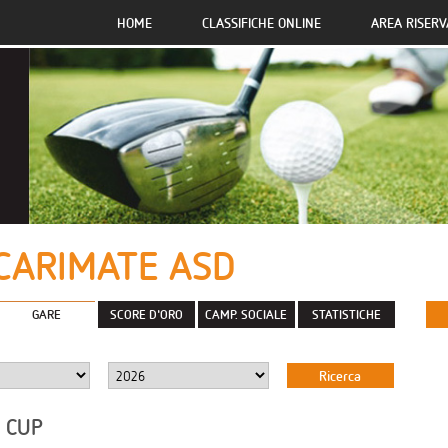
HOME
CLASSIFICHE ONLINE
AREA RISERV
CARIMATE ASD
GARE
SCORE D'ORO
CAMP. SOCIALE
STATISTICHE
I CUP