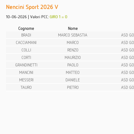
Nencini Sport 2026 V
10-06-2026 | Valori PCC:
GIRO 1 = 0
Cognome
Nome
BRADI
MARCO SEBASTIA
ASD GO
CACCIAMANI
MARCO
ASD GO
COLLI
RENZO
ASD GO
CORTI
MAURIZIO
ASD GO
GRANDINETTI
PAOLO
ASD GO
MANCINI
MATTEO
ASD GO
MESSERI
DANIELE
ASD GO
TAURO
PIETRO
ASD GO