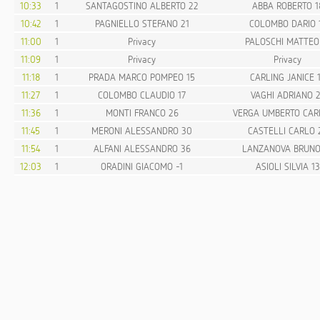
10:33
1
SANTAGOSTINO ALBERTO 22
ABBA ROBERTO 1
10:42
1
PAGNIELLO STEFANO 21
COLOMBO DARIO 
11:00
1
Privacy
PALOSCHI MATTEO
11:09
1
Privacy
Privacy
11:18
1
PRADA MARCO POMPEO 15
CARLING JANICE 
11:27
1
COLOMBO CLAUDIO 17
VAGHI ADRIANO 2
11:36
1
MONTI FRANCO 26
VERGA UMBERTO CAR
11:45
1
MERONI ALESSANDRO 30
CASTELLI CARLO 
11:54
1
ALFANI ALESSANDRO 36
LANZANOVA BRUNO
12:03
1
ORADINI GIACOMO -1
ASIOLI SILVIA 13