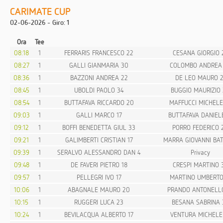
CARIMATE CUP
02-06-2026 - Giro: 1
Ora
Tee
08:18
1
FERRARIS FRANCESCO 22
CESANA GIORGIO 
08:27
1
GALLI GIANMARIA 30
COLOMBO ANDREA
08:36
1
BAZZONI ANDREA 22
DE LEO MAURO 2
08:45
1
UBOLDI PAOLO 34
BUGGIO MAURIZIO
08:54
1
BUTTAFAVA RICCARDO 20
MAFFUCCI MICHELE
09:03
1
GALLI MARCO 17
BUTTAFAVA DANIELE
09:12
1
BOFFI BENEDETTA GIUL 33
PORRO FEDERICO 
09:21
1
GALIMBERTI CRISTIAN 17
MARRA GIOVANNI BAT
09:39
1
SERALVO ALESSANDRO DAN 4
Privacy
09:48
1
DE FAVERI PIETRO 18
CRESPI MARTINO 
09:57
1
PELLEGRI IVO 17
MARTINO UMBERTO
10:06
1
ABAGNALE MAURO 20
PRANDO ANTONELLO
10:15
1
RUGGERI LUCA 23
BESANA SABRINA 
10:24
1
BEVILACQUA ALBERTO 17
VENTURA MICHELE