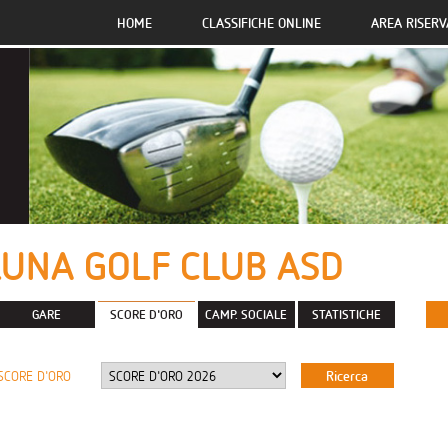
HOME
CLASSIFICHE ONLINE
AREA RISERV
UNA GOLF CLUB ASD
GARE
SCORE D'ORO
CAMP. SOCIALE
STATISTICHE
SCORE D'ORO