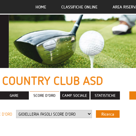
HOME
CLASSIFICHE ONLINE
AREA RISERV
 COUNTRY CLUB ASD
GARE
SCORE D'ORO
CAMP. SOCIALE
STATISTICHE
 D'ORO