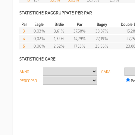
STATISTICHE RAGGRUPPATE PER PAR
Par
Eagle
Birdie
Par
Bogey
Double 
3
0,03%
3,61%
37,58%
33,37%
15,2
4
0,02%
1,32%
14,79%
27,39%
27,2
5
0,06%
2,52%
17,53%
25,56%
23,8
STATISTICHE GARE
ANNO
GARA
PERCORSO
Pe