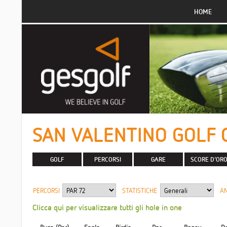
HOME
SAN VALENTINO GOLF CL
GOLF
PERCORSI
GARE
SCORE D'OR
PERCORSI
STATISTICHE
A
Clicca qui per visualizzare tutti gli hole in one