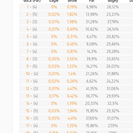
Buca (Par)
Eagle
Birdie
Par
Bogey
D
1
- (4)
0%
0,19%
6,98%
26,12%
2
- (5)
0,02%
1,82%
13,98%
23,23%
3
- (3)
0,01%
1,98%
31,28%
37,78%
4
- (4)
0,01%
0,69%
10,62%
26,14%
5
- (4)
0%
0,31%
6,47%
20,82%
6
- (4)
0%
0,45%
9,08%
25,66%
7
- (4)
0%
0,81%
14,3%
29,28%
8
- (3)
0,05%
3,55%
39,9%
33,65%
9
- (5)
0,03%
1,33%
14,21%
26,03%
10
- (4)
0,01%
1,4%
21,26%
31,88%
11
- (4)
0,02%
0,26%
6,62%
24,22%
12
- (3)
0,01%
4,47%
41,35%
31,06%
13
- (4)
0,17%
6,42%
36,77%
29,59%
14
- (4)
0%
1,39%
20,33%
32,5%
15
- (5)
0,03%
1,94%
15,85%
25,92%
16
- (3)
0,05%
4,41%
37,65%
31,07%
17
- (4)
0%
1,35%
15,86%
27,9%
18
- (5)
0,15%
5,02%
26,15%
27,1%