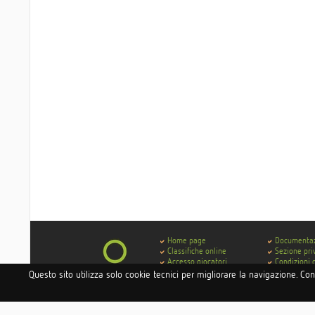
Home page
Documenta
Classifiche online
Sezione pri
Accesso giocatori
Condizioni 
Accesso hotel e istituti
Contatti
Questo sito utilizza solo cookie tecnici per migliorare la navigazione. Co
Accesso circoli
Codice di 
Delibera AGCOM